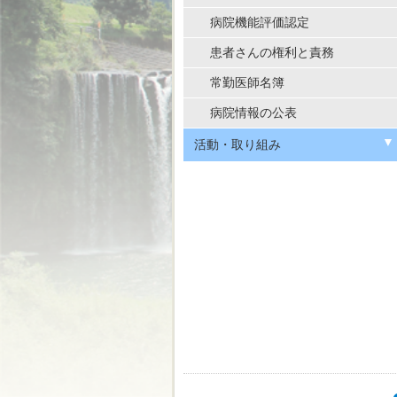
病院機能評価認定
患者さんの権利と責務
常勤医師名簿
病院情報の公表
活動・取り組み
医療の質と安全管理
感染対策について
NCD登録制度
経営強化プラン
DMATについて
院内保育所なないろ
出張健康教室
障がい者活躍推進計画
オプトアウト
患者サービス
情報セキュリティ基本方針