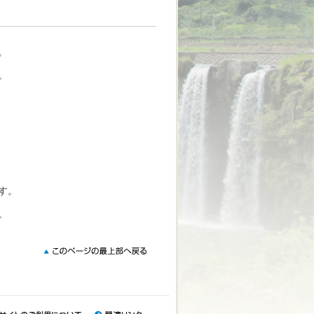
。
。
す。
。