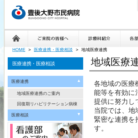
HOME
医療連携・医療相談
地域医療連携
地域医療
医療連携・医療相談
医療連携
各地域の医療
能等を有効に
地域医療連携のご案内
提供に努力し
回復期リハビリテーション病棟
当院では、地
医療相談
緊密な連携を
す。
医療福祉相談
セカンドオピニオン外来
治療と仕事の両立支援