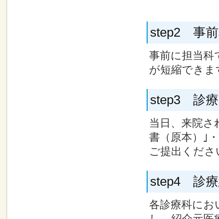
step2 事
事前に担当科
が短縮できま
step3 
当日、来院さ
書（原本）｣
ご提出くださ
step4 診
各診療科にお
し、紹介元医