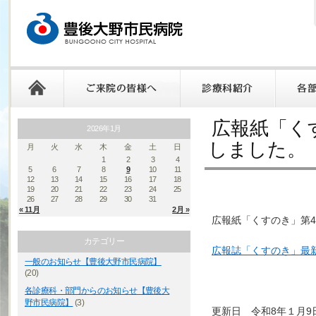
広報紙「く
2026年1月
しました。
月
火
水
木
金
土
日
1
2
3
4
5
6
7
8
9
10
11
12
13
14
15
16
17
18
19
20
21
22
23
24
25
26
27
28
29
30
31
« 11月
2月 »
広報紙「くすのき」第4
カテゴリー
広報誌「くすのき」最
一般のお知らせ【豊後大野市民病院】
(20)
各診療科・部門からのお知らせ【豊後大
野市民病院】
(3)
更新日 令和8年１月9